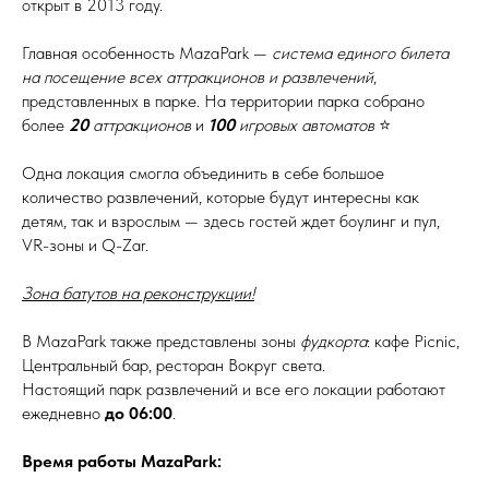
открыт в 2013 году.
Главная особенность MazaPark —
система единого билета
на посещение всех аттракционов и развлечений
,
представленных в парке. На территории парка собрано
более
20
аттракционов
и
100
игровых автоматов
⭐
Одна локация смогла объединить в себе большое
количество развлечений, которые будут интересны как
детям, так и взрослым — здесь гостей ждет боулинг и пул,
VR-зоны и Q-Zar.
Зона батутов на реконструкции!
В MazaPark также представлены зоны
фудкорта
: кафе Picnic,
Центральный бар, ресторан Вокруг света.
Настоящий парк развлечений и все его локации работают
ежедневно
до 06:00
.
Время работы MazaPark: