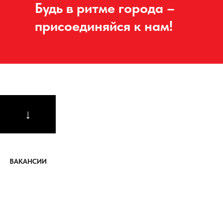
↓
ВАКАНСИИ
О компании
Setl Group
— крупнейший
застройщик на рынке жилья
Северо-Запада
Применяя многолетний опыт
в строительстве и современные разработки,