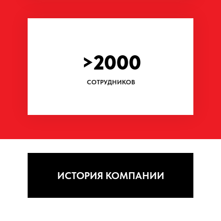
Ознакомьтесь с вакансиями
Выбирайте направление
Отправляйте резюме
Выбирайте направление
Отправляйте резюме
Административный
Строительство
персонал
и проектирование
Смотреть вакансии →
Смотреть вакансии →
Почему выбирают