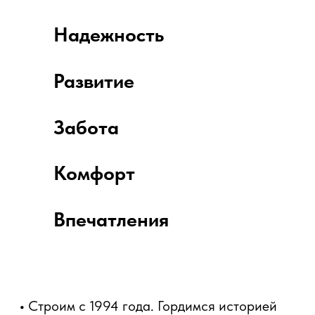
Другие направления
О компании
Контакты
Обработка персональных данных
© 2026. Setl Group
*По данным Единого ресурса застройщиков
Мы используем файлы cookie, чтобы анализировать трафик,
подбирать для вас подходящий контент и рекламу, а также дать
вам возможность делиться информацией в социальных сетях.
Продолжая пользоваться данным сайтом, вы подтверждаете
свое согласие на использование файлов cookie в соответствии
с настоящим уведомлением.