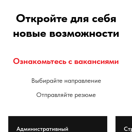
Развитие
Забота
Комфорт
Впечатления
•
Строим с 1994 года. Гордимся историей
компании
•
Банк проектов на десятилетия вперед
•
Лидеры в сфере жилищного строительства*
•
Оформление по ТК РФ
•
Стабильные выплаты зарплаты
•
Сильная команда профессионалов