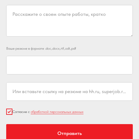
Расскажите о своем опыте работы, кратко
Ваше резюме в формате .doc,.docx,.rtf,.odt,.pdf
Или вставьте ссылку на резюме на hh.ru, superjob.ru, rabota.ru
Согласие с
обработкой персональных данных
Отправить