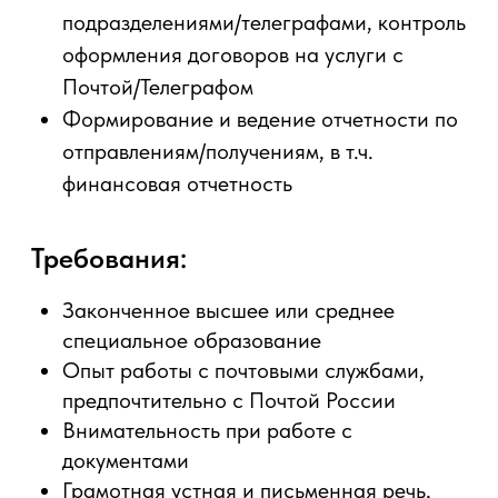
предпочтительно с Почтой России
Внимательность при работе с
документами
Грамотная устная и письменная речь,
доброжелательность в общении
Свободное владение ПК (пакет MS
Office)
Условия:
Работа выездная, регулярные
отправки/получение почтовой
корреспонденции Почтой России,
отправка телеграмм, в офисе работа с
отчетами
Официальное оформление в
соответствии с ТК РФ, полностью
официальный доход 65 000 руб. (после
вычета налога) + ежеквартальные
премии
Компенсация 50% фитнес-абонемента,
бассейна, корпоративный спорт
У нас яркие, масштабные