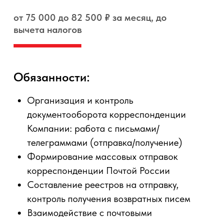
Организация и контроль
документооборота корреспонденции
Компании: работа с письмами/
телеграммами (отправка/получение)
Формирование массовых отправок
корреспонденции Почтой России
Составление реестров на отправку,
контроль получения возвратных писем
Взаимодействие с почтовыми
подразделениями/телеграфами, контроль
оформления договоров на услуги с
Почтой/Телеграфом
Формирование и ведение отчетности по
отправлениям/получениям, в т.ч.
финансовая отчетность
Требования:
Законченное высшее или среднее
специальное образование
Опыт работы с почтовыми службами,