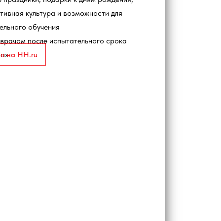
тивная культура и возможности для
ельного обучения
врачом после испытательного срока
я на HH.ru
тах