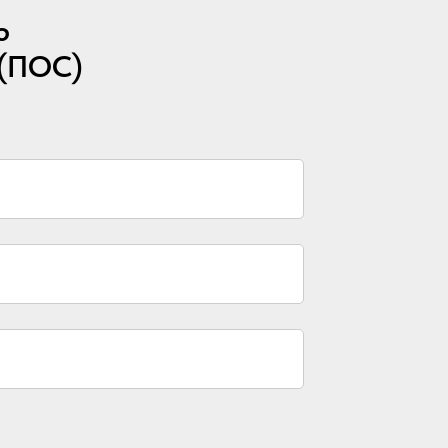
ю
 (ПОС)