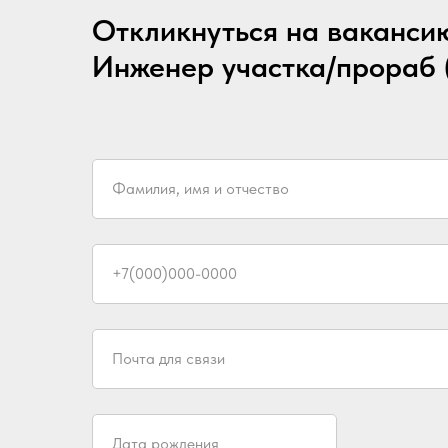
Откликнуться на ваканси
Инженер участка/прораб
Фамилия, имя и отчество
+7(000)000-0000
Почта для связи
Дата рождения