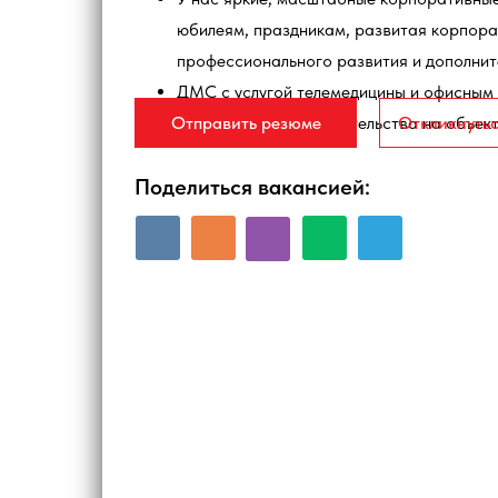
юбилеям, праздникам, развитая корпора
профессионального развития и дополнит
ДМС с услугой телемедицины и офисным 
Отправить резюме
Откликнутьс
Работа в штабе строительства на объек
Поделиться вакансией: