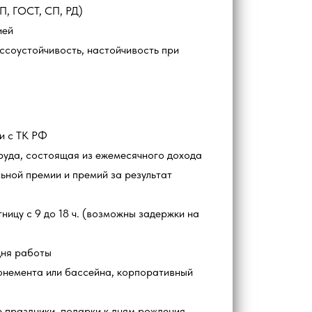
П, ГОСТ, СП, РД)
ией
ссоустойчивость, настойчивость при
и с ТК РФ
руда, состоящая из ежемесячного дохода
льной премии и премий за результат
ницу с 9 до 18 ч. (возможны задержки на
дня работы
немента или бассейна, корпоративный
 праздники, подарки к дням рождения,